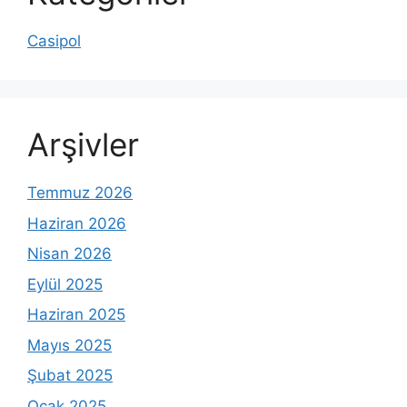
Casipol
Arşivler
Temmuz 2026
Haziran 2026
Nisan 2026
Eylül 2025
Haziran 2025
Mayıs 2025
Şubat 2025
Ocak 2025