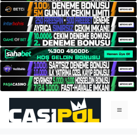
İçeriğe
atla
Menü