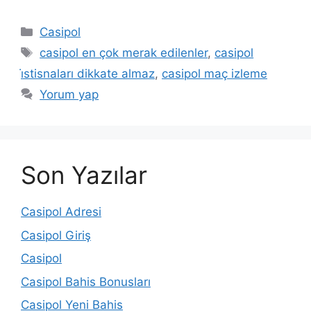
Kategoriler
Casipol
Etiketler
casipol en çok merak edilenler
,
casipol
i̇stisnaları dikkate almaz
,
casipol maç izleme
Yorum yap
Son Yazılar
Casipol Adresi
Casipol Giriş
Casipol
Casipol Bahis Bonusları
Casipol Yeni Bahis