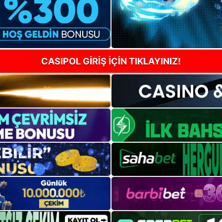
CASIPOL GİRİŞ İÇİN TIKLAYINIZ!