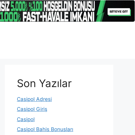
Son Yazılar
Casipol Adresi
Casipol Giriş
Casipol
Casipol Bahis Bonusları