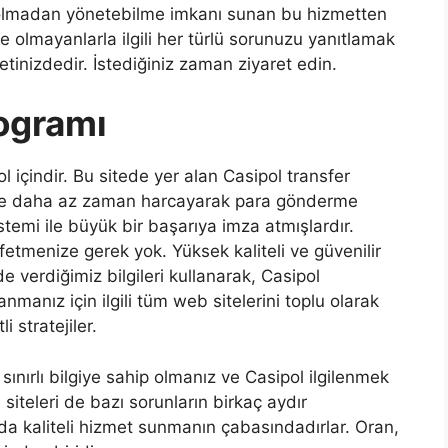
ye olmadan yönetebilme imkanı sunan bu hizmetten
ye olmayanlarla ilgili her türlü sorunuzu yanıtlamak
tinizdedir. İstediğiniz zaman ziyaret edin.
rogramı
 içindir. Bu sitede yer alan Casipol transfer
de ve daha az zaman harcayarak para gönderme
temi ile büyük bir başarıya imza atmışlardır.
etmenize gerek yok. Yüksek kaliteli ve güvenilir
e verdiğimiz bilgileri kullanarak, Casipol
manız için ilgili tüm web sitelerini toplu olarak
i stratejiler.
sınırlı bilgiye sahip olmanız ve Casipol ilgilenmek
teleri de bazı sorunların birkaç aydır
da kaliteli hizmet sunmanın çabasındadırlar. Oran,