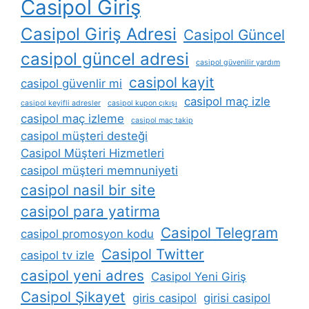
Casipol Giriş
Casipol Giriş Adresi
Casipol Güncel
casipol güncel adresi
casipol güvenilir yardım
casipol kayit
casipol güvenlir mi
casipol maç izle
casipol keyifli adresler
casipol kupon çıkışı
casipol maç izleme
casipol maç takip
casipol müşteri desteği
Casipol Müşteri Hizmetleri
casipol müşteri memnuniyeti
casipol nasil bir site
casipol para yatirma
Casipol Telegram
casipol promosyon kodu
Casipol Twitter
casipol tv izle
casipol yeni adres
Casipol Yeni Giriş
Casipol Şikayet
giris casipol
girisi casipol