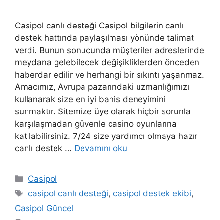
Casipol canlı desteği Casipol bilgilerin canlı
destek hattında paylaşılması yönünde talimat
verdi. Bunun sonucunda müşteriler adreslerinde
meydana gelebilecek değişikliklerden önceden
haberdar edilir ve herhangi bir sıkıntı yaşanmaz.
Amacımız, Avrupa pazarındaki uzmanlığımızı
kullanarak size en iyi bahis deneyimini
sunmaktır. Sitemize üye olarak hiçbir sorunla
karşılaşmadan güvenle casino oyunlarına
katılabilirsiniz. 7/24 size yardımcı olmaya hazır
canlı destek …
Devamını oku
Kategoriler
Casipol
Etiketler
casipol canlı desteği
,
casipol destek ekibi
,
Casipol Güncel