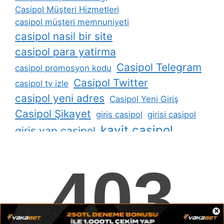
Casipol Müşteri Hizmetleri
casipol müşteri memnuniyeti
casipol nasil bir site
casipol para yatirma
Casipol Telegram
casipol promosyon kodu
Casipol Twitter
casipol tv izle
casipol yeni adres
Casipol Yeni Giriş
Casipol Şikayet
giris casipol
girisi casipol
kayit casipol
giris yap casipol
mobil casipol
yeni adresi casipol
yeni giris casipol
sheratonbet
|
kupavip
|
sesbet
|
totobi
|
betvesta
|
×
blackxbet
|
altincasino
|
slotella