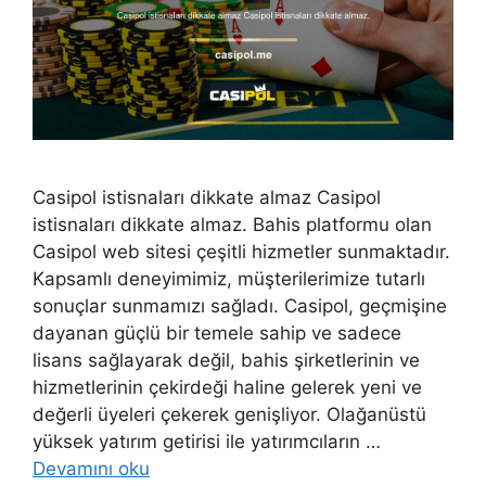
Casipol istisnaları dikkate almaz Casipol
istisnaları dikkate almaz. Bahis platformu olan
Casipol web sitesi çeşitli hizmetler sunmaktadır.
Kapsamlı deneyimimiz, müşterilerimize tutarlı
sonuçlar sunmamızı sağladı. Casipol, geçmişine
dayanan güçlü bir temele sahip ve sadece
lisans sağlayarak değil, bahis şirketlerinin ve
hizmetlerinin çekirdeği haline gelerek yeni ve
değerli üyeleri çekerek genişliyor. Olağanüstü
yüksek yatırım getirisi ile yatırımcıların …
Devamını oku