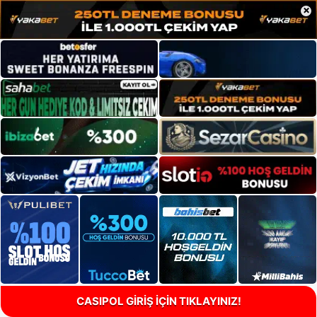
×
CASIPOL GİRİŞ İÇİN TIKLAYINIZ!