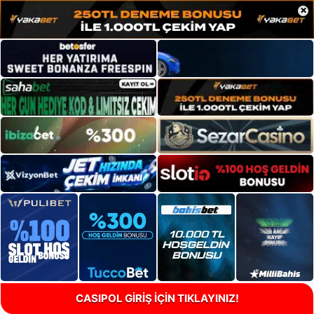
×
CASIPOL GİRİŞ İÇİN TIKLAYINIZ!