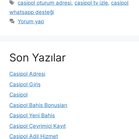
Etiketler
casipol oturum adresi
,
casipol tv izle
,
casipol
whatsapp desteği
Yorum yap
Son Yazılar
Casipol Adresi
Casipol Giriş
Casipol
Casipol Bahis Bonusları
Casipol Yeni Bahis
Casipol Çevrimiçi Kayıt
Casipol Adil Hizmet