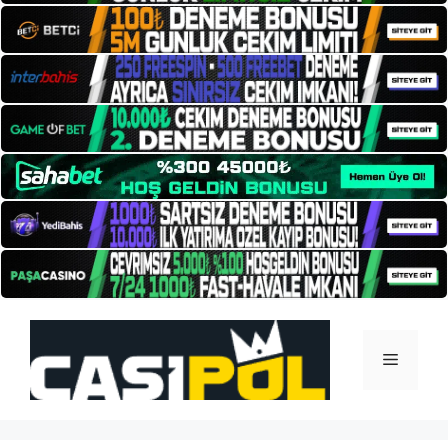
İçeriğe
atla
Menü