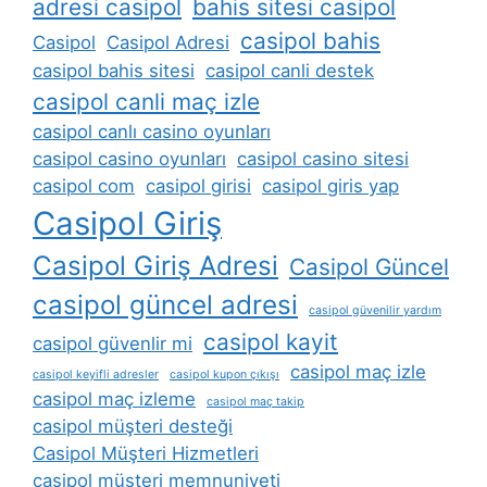
adresi casipol
bahis sitesi casipol
casipol bahis
Casipol
Casipol Adresi
casipol bahis sitesi
casipol canli destek
casipol canli maç izle
casipol canlı casino oyunları
casipol casino oyunları
casipol casino sitesi
casipol com
casipol girisi
casipol giris yap
Casipol Giriş
Casipol Giriş Adresi
Casipol Güncel
casipol güncel adresi
casipol güvenilir yardım
casipol kayit
casipol güvenlir mi
casipol maç izle
casipol keyifli adresler
casipol kupon çıkışı
casipol maç izleme
casipol maç takip
casipol müşteri desteği
Casipol Müşteri Hizmetleri
casipol müşteri memnuniyeti