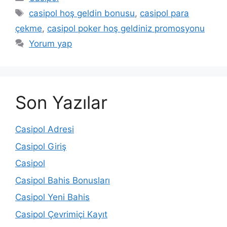
Etiketler
casipol hoş geldin bonusu
,
casipol para
çekme
,
casipol poker hoş geldiniz promosyonu
Yorum yap
Son Yazılar
Casipol Adresi
Casipol Giriş
Casipol
Casipol Bahis Bonusları
Casipol Yeni Bahis
Casipol Çevrimiçi Kayıt