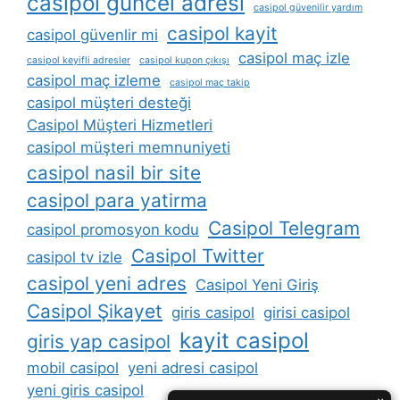
casipol güncel adresi
casipol güvenilir yardım
casipol kayit
casipol güvenlir mi
casipol maç izle
casipol keyifli adresler
casipol kupon çıkışı
casipol maç izleme
casipol maç takip
casipol müşteri desteği
Casipol Müşteri Hizmetleri
casipol müşteri memnuniyeti
casipol nasil bir site
casipol para yatirma
Casipol Telegram
casipol promosyon kodu
Casipol Twitter
casipol tv izle
casipol yeni adres
Casipol Yeni Giriş
Casipol Şikayet
giris casipol
girisi casipol
kayit casipol
giris yap casipol
mobil casipol
yeni adresi casipol
yeni giris casipol