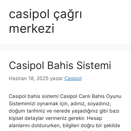
casipol çağrı
merkezi
Casipol Bahis Sistemi
Haziran 18, 2025
yazar
Casipol
Casipol bahis sistemi Casipol Canlı Bahis Oyunu
Sistemimizi oynamak için, adınız, soyadınız,
doğum tarihiniz ve nerede yaşadığınız gibi bazı
kişisel detaylar vermeniz gerekir. Hesap
alanlarını doldururken, bilgileri doğru bir şekilde