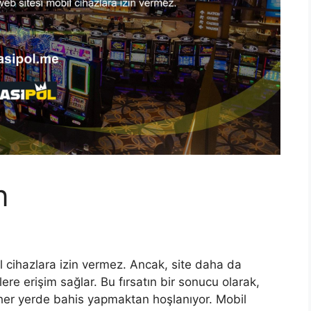
n
l cihazlara izin vermez. Ancak, site daha da
ilere erişim sağlar. Bu fırsatın bir sonucu olarak,
ı her yerde bahis yapmaktan hoşlanıyor. Mobil