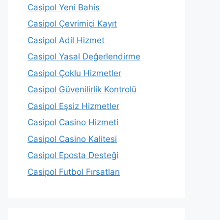
Casipol Yeni Bahis
Casipol Çevrimiçi Kayıt
Casipol Adil Hizmet
Casipol Yasal Değerlendirme
Casipol Çoklu Hizmetler
Casipol Güvenilirlik Kontrolü
Casipol Eşsiz Hizmetler
Casipol Casino Hizmeti
Casipol Casino Kalitesi
Casipol Eposta Desteği
Casipol Futbol Fırsatları